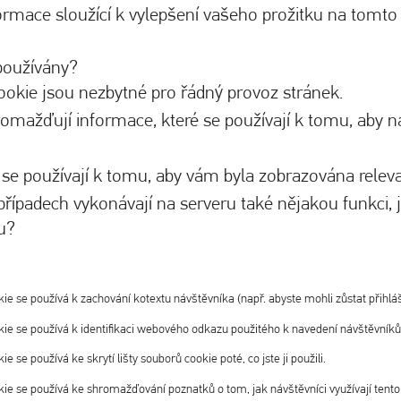
formace sloužící k vylepšení vašeho prožitku na tom
používány?
okie jsou nezbytné pro řádný provoz stránek.
omažďují informace, které se používají k tomu, aby 
se používají k tomu, aby vám byla zobrazována releva
ípadech vykonávají na serveru také nějakou funkci, ja
u?
ie se používá k zachování kotextu návštěvníka (např. abyste mohli zůstat přihláš
ie se používá k identifikaci webového odkazu použitého k navedení návštěvníků
e se používá ke skrytí lišty souborů cookie poté, co jste ji použili.
ie se používá ke shromažďování poznatků o tom, jak návštěvníci využívají tento