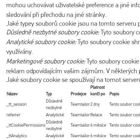
mohou uchovávat uživatelské preference a jiné in
sledování při přechodu na jiné stránky.
Jaké typey souborů cookie jsou na tomto serveru 
Důsledně nezbytné soubory cookie:
Tyto soubory co
Analytické soubory cookie:
Tyto soubory cookie shr
využívány.
Marketingové soubory cookie:
Tyto soubory cookie 
reklam odpovídajícím vašim zájmům. V některých př
Jaké soubory cookie se spoužívají na tomot server
Platnost
Název
Typ
Prodejce
končí po
Popis
Důsledně
_tt_session
Teamtailor
2 dny
Tento soubor cook
nezbytné
referrer
Analytické
Teamtailor
Relace
Tento soubor cook
Důsledně
_ttCookiePermissions
Teamtailor
6 měsíce
Tento soubor cooki
nezbytné
_ttAnalytics
Analytické
Teamtailor
6 měsíce
Tento soubor cook