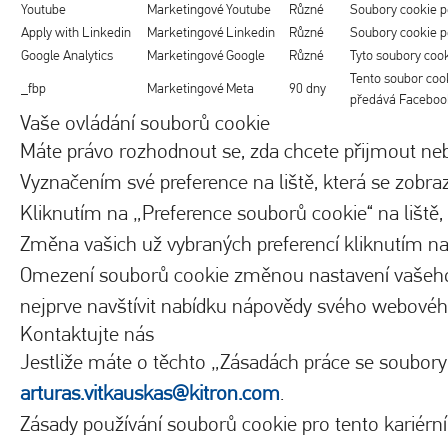
Youtube
Marketingové
Youtube
Různé
Soubory cookie p
Apply with Linkedin
Marketingové
Linkedin
Různé
Soubory cookie po
Google Analytics
Marketingové
Google
Různé
Tyto soubory cook
Tento soubor cook
_fbp
Marketingové
Meta
90 dny
předává Facebook
Vaše ovládání souborů cookie
Máte právo rozhodnout se, zda chcete přijmout neb
Vyznačením své preference na liště, která se zobraz
Kliknutím na „Preference souborů cookie“ na liště, 
Změna vašich už vybraných preferencí kliknutím na
Omezení souborů cookie změnou nastavení vašeho p
nejprve navštívit nabídku nápovědy svého webového
Kontaktujte nás
Jestliže máte o těchto „Zásadách práce se soubory
arturas.vitkauskas@kitron.com
.
Zásady používání souborů cookie pro tento kariérn