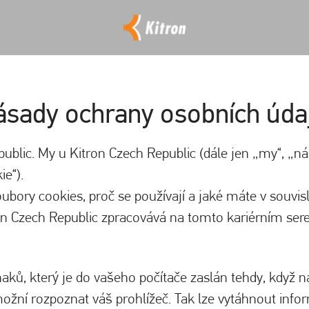
ásady ochrany osobních úda
public. My u Kitron Czech Republic (dále jen „my“, „n
e“).
oubory cookies, proč se používají a jaké máte v souvisl
n Czech Republic zpracovává na tomto kariérním serev
aků, který je do vašeho počítače zaslán tehdy, když 
žní rozpoznat váš prohlížeč. Tak lze vytáhnout inform