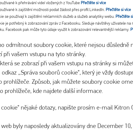
oužívané k přehrávání videí vložených z YouTube
Přečtěte si více
užívané k zajištění možnosti podat žádost přes profil LinkedIn.
Přečtěte si více
ie se používají k zajištění reklamních služeb a služeb analytiky webu.
Přečtěte si
ie je potřebný k zobrazování zpráv z Facebooku. Sleduje návštěvy uživatele na
u. Facebook pak může tyto údaje využít k zobrazování relevantnější reklamy.
P
o odmítnout soubory cookie, které nejsou důsledně n
í při vašem vstupu na tyto stránky.
která se zobrazí při vašem vstupu na stránky si můžet
 odkaz „Správa souborů cookie“, který je vždy dostupn
rohlížeče. Způsob, jak můžete soubory cookie omezi
 prohlížeče, kde najdete další informace.
 cookie“ nějaké dotazy, napište prosím e-mail Kitron
í web byly naposledy aktualizovány dne December 10,